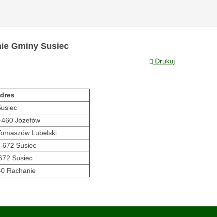
nie Gminy Susiec
Drukuj
dres
usiec
-460 Józefów
Tomaszów Lubelski
-672 Susiec
672 Susiec
40 Rachanie