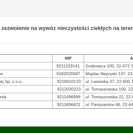
 zezwolenie na wywóz nieczystości ciekłych na tere
NIP
A
9211229141
Grabowica 100, 22-672 S
ne
9182025587
Majdan Nepryski 137, 23
j Sp. z o.o.
9210010133
ul. Lwowska 37, 22-600 
9212030223
ul. Tomaszowska 100, 22
erda
9211496899
ul. Tomaszowska 22, 22-
9211806621
ul. Partyzantów 46, 22-6