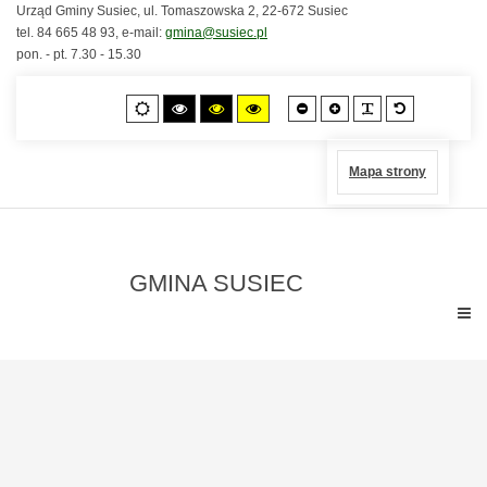
Urząd Gminy Susiec, ul. Tomaszowska 2, 22-672 Susiec
tel. 84 665 48 93, e-mail:
gmina@susiec.pl
pon. - pt. 7.30 - 15.30
Czcionka
Czcionka
PLG_SYSTEM
Czcionka
Tryb
Wysoki
Wysoki
Wysoki
mniejsza
większa
standardo
domyślny
kontrast
kontrast
kontrast
czarno-
czarno-
żółto-
biały.
żółty.
czarny.
Mapa strony
GMINA SUSIEC