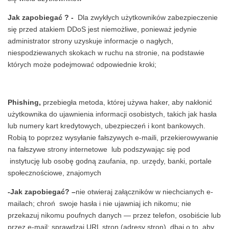
Jak zapobiegać ? -
Dla zwykłych użytkowników zabezpieczenie
się przed atakiem DDoS jest niemożliwe, ponieważ jedynie
administrator strony uzyskuje informacje o nagłych,
niespodziewanych skokach w ruchu na stronie, na podstawie
których może podejmować odpowiednie kroki;
Phishing,
przebiegła metoda, której używa haker, aby nakłonić
użytkownika do ujawnienia informacji osobistych, takich jak hasła
lub numery kart kredytowych, ubezpieczeń i kont bankowych.
Robią to poprzez wysyłanie fałszywych e-maili, przekierowywanie
na fałszywe strony internetowe lub podszywając się pod
instytucję lub osobę godną zaufania, np. urzędy, banki, portale
społecznościowe, znajomych
-Jak zapobiegać? –
nie otwieraj załączników w niechcianych e-
mailach; chroń swoje hasła i nie ujawniaj ich nikomu; nie
przekazuj nikomu poufnych danych — przez telefon, osobiście lub
przez e-mail; sprawdzaj URL stron (adresy stron), dbaj o to, aby