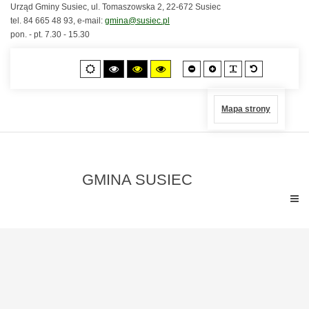
Urząd Gminy Susiec, ul. Tomaszowska 2, 22-672 Susiec
tel. 84 665 48 93, e-mail:
gmina@susiec.pl
pon. - pt. 7.30 - 15.30
Czcionka
Czcionka
PLG_SYSTEM
Czcionka
Tryb
Wysoki
Wysoki
Wysoki
mniejsza
większa
standardo
domyślny
kontrast
kontrast
kontrast
czarno-
czarno-
żółto-
biały.
żółty.
czarny.
Mapa strony
GMINA SUSIEC