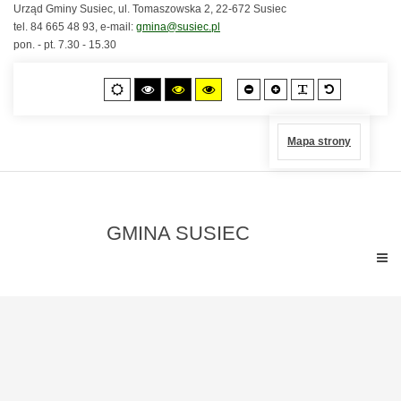
Urząd Gminy Susiec, ul. Tomaszowska 2, 22-672 Susiec
tel. 84 665 48 93, e-mail:
gmina@susiec.pl
pon. - pt. 7.30 - 15.30
Czcionka
Czcionka
PLG_SYSTEM
Czcionka
Tryb
Wysoki
Wysoki
Wysoki
mniejsza
większa
standardo
domyślny
kontrast
kontrast
kontrast
czarno-
czarno-
żółto-
biały.
żółty.
czarny.
Mapa strony
GMINA SUSIEC