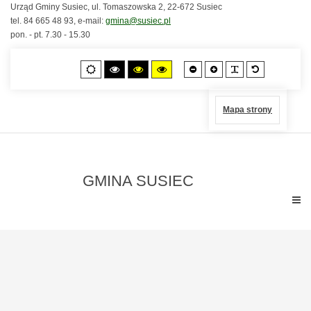
Urząd Gminy Susiec, ul. Tomaszowska 2, 22-672 Susiec
tel. 84 665 48 93, e-mail:
gmina@susiec.pl
pon. - pt. 7.30 - 15.30
Czcionka
Czcionka
PLG_SYSTEM
Czcionka
Tryb
Wysoki
Wysoki
Wysoki
mniejsza
większa
standardo
domyślny
kontrast
kontrast
kontrast
czarno-
czarno-
żółto-
biały.
żółty.
czarny.
Mapa strony
GMINA SUSIEC